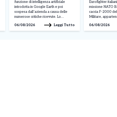
funzione di intelligenza artificiale
Eurofighter italian
introdotta in Google Earth e poi
missione NATO Bal
sospesa dall’azienda a causa delle
caccia F-2000 del
numerose critiche ricevute. Lo
Militare, apparten
strumento permetteva agli utenti di
Air “Baltic Thunder
Leggi Tutto
06/08/2026
06/08/2026
creare immagini generate dall’IA e
dalla base di Šiauli
inserirle direttamente nelle mappe
l’ordine ricevuto
satellitari della piattaforma. La
Operations Centr
possibilità di modificare scenari reali ha
NATO di Uedem, i
però sollevato immediatamente
monitorare due vel
preoccupazioni per […]