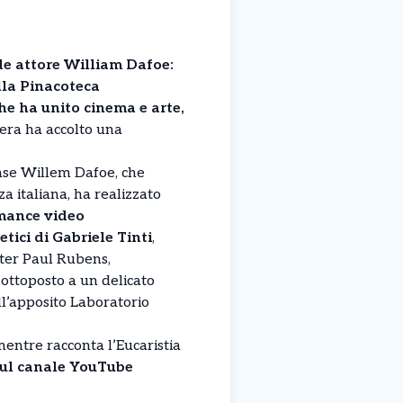
de attore William Dafoe:
lla Pinacoteca
he ha unito cinema e arte,
rera ha accolto una
ense Willem Dafoe, che
a italiana, ha realizzato
mance video
etici di Gabriele Tinti
,
eter Paul Rubens,
ottoposto a un delicato
ll’apposito Laboratorio
entre racconta l’Eucaristia
 sul canale YouTube