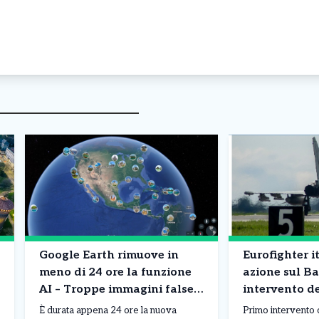
Google Earth rimuove in
Eurofighter it
meno di 24 ore la funzione
azione sul Ba
AI – Troppe immagini false
intervento d
di disastri e incidenti
NATO
È durata appena 24 ore la nuova
Primo intervento 