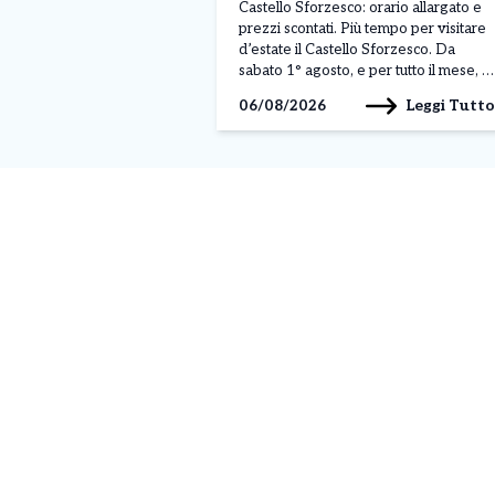
l’offerta speciale di Agosto
Castello Sforzesco: orario allargato e
prezzi scontati. Più tempo per visitare
d’estate il Castello Sforzesco. Da
sabato 1° agosto, e per tutto il mese, il
Castello Sforzesco resterà aperto ogni
Leggi Tutto
06/08/2026
giorno fino alle 19:30, con
un’estensione di due ore rispetto al
consueto orario di apertura. Milano
aderisce così alle aperture […]