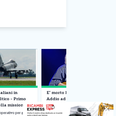
aliani in
E’ morto Francesco Guccini –
ltico – Primo
Addio ad un pezzo di storia
ella missione
della musica
✕
operativo per gli
Addio a Francesco Guccini. Il grande