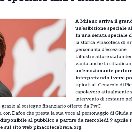
A Milano arriva il gran
un’esibizione speciale a
In una serata speciale c
la storica Pinacoteca di B
personalità d’eccezione.
L’illustre attore statunit
vanta anche la cittadinanz
un’emozionante perfor
interpretando i versi po
ispirati al Cenacolo di Pi
capolavoro attualmente s
intervento di restauro ne
, grazie al sostegno finanziario offerto da PwC.
e, con Dafoe che presta la sua voce al personaggio di Giuda m
 disponibile al pubblico a partire da mercoledì 9 aprile
 e sul sito web pinacotecabrera.org.