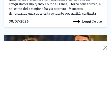
conquistato il suo quinto Tour de France, il terzo consecutivo, e
nel corso della stagione ha già ottenuto 19 successi,
dimostrando una superiorità evidente per qualità, continuità […]
Leggi Tutto
30/07/2026
✕
L’incredibile caso Pirlo: appeso ad un filo per
gli ‘affari’ in Russia. E ora Paolo Maldini
pensa all’addio
Il possibile arrivo di Andrea Pirlo sulla panchina della Nazionale
è diventato un caso che va oltre il calcio. La candidatura dell’ex
centrocampista è infatti finita al centro delle polemiche per i
suoi rapporti professionali con Fonbet, società di scommesse