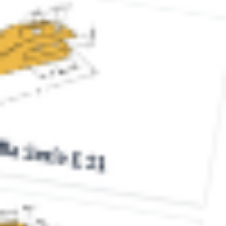
dedicato alle Serie TV. Tre giorni di incontri, talk, performance
e proiezioni dedicati alle serie tv più seguite. Una grande festa,
un’esperienza immersiva e coinvolgente per conoscere le
novità e incontrare i protagonisti delle produzioni più amate.
Con i ‘Serial Awards’ verranno premiate le migliori produzioni
italiane. Sabato dalle 17, la proiezione in anteprima di The Old
Man, […]
Leggi Tutto
23/09/2022
Cultura