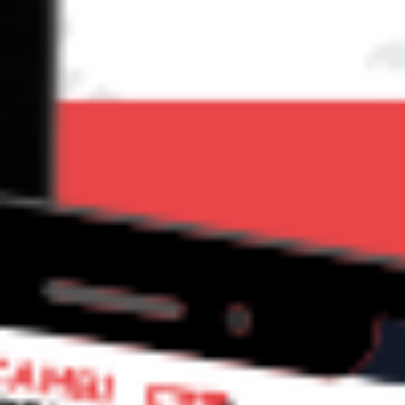
Tabernacolo di Beato Angelico” – Successo per
la mostra, già 20 mila visitatori
Si avvia a superare il traguardo dei 20.000 visitatori “La carità
e la bellezza”, la mostra natalizia di Palazzo Marino che vede
protagonisti i capolavori provenienti dai musei fiorentini e che
quest’anno si estende anche agli altri otto municipi della città
con l’esposizione di importanti opere provenienti da diversi
istituti della città. Da oggi, insieme […]
Leggi Tutto
21/12/2022
Teatro al Cimitero Monumentale che
domenica diventa un museo a cielo aperto