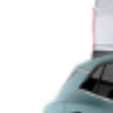
della Sagra di Giannasi, una giornata di divertimento e musica
tradizionale milanese presso il chiosco di Giannasi in Piazza
Buozzi. L’appuntamento è per Sabato 1 Giugno I visitatori
potranno gustare piatti tipici come […]
Leggi Tutto
27/05/2024
Eventi a Milano: un Weekend di “Urban
culture”, Festival fra i più importanti in Italia
di Cultura urbana e Street Art INFO
Eventi a Milano: un Weekend di “Urban culture”, Festival fra i
più importanti in Italia di Cultura urbana e Street Art A partire da
domenica (fino a sabato 25 maggio), prende il via il primo