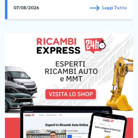
agenti in manette. Tutto parte dalla
denuncia di un pusher..
07/08/2026
Leggi Tutto