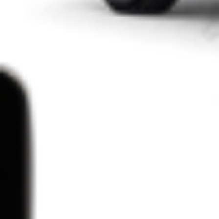
ai Musei da visitare gratuitamente Passa una domenica
alternativa La prima […]
Leggi Tutto
05/11/2023
Arte
A Milano esposto un capolavoro: ‘Il