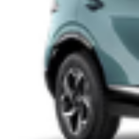
appuntamento di WELCAGE, il Festival di Cultura Urbana, che si
terrà in Piazza Duca d’Aosta. La piazza antistante la Stazione
[…]
Leggi Tutto
19/05/2024
A Milano musei gratis oggi, per la “Domenica
al museo” – Ecco chi aderisce
A Milano musei gratis domenica 5 Novembre – Ecco chi
aderisce Domenica si rinnova l’appuntamento con
#domenicalmuseo, l’iniziativa del Ministero della Cultura che
consente l’ingresso gratuito, ogni prima domenica del mese, nei
musei e nei parchi archeologici statali e non solo. Ecco la guida