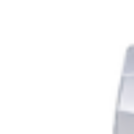
russa, mettendo in discussione la scelta della Figc e creando
tensioni ai vertici federali. Se […]
Leggi Tutto
27/07/2026
Appuntamenti
A Milano torna l’attesa “Sagra del Pollo” di
Giannasi – La festa di un chiosco storico INFO
A Milano torna l’attesa “Sagra del Pollo” di Giannasi – La festa
di un chiosco storico INFO Milano ospiterà la terza edizione