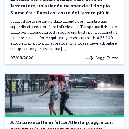
lavoratore, un’azienda ne spende il doppio.
Siamo fra i Paesi col costo del lavoro più in
alto in Europa. I dati
In Italia il costo sostenuto dalle aziende per garantire uno
stipendio ai lavoratori è tra i più elevati d’Europa, ma il risultato
finale per i dipendenti resta spesso una busta paga contenuta. I
dati mostrano un forte squilibrio: per assicurare circa 25.900
euro netti all’anno a un lavoratore, un’impresa deve affrontare
una spesa complessiva vicina […]
Leggi Tutto
07/08/2026
A Milano scatta un’altra Allerta pioggia con