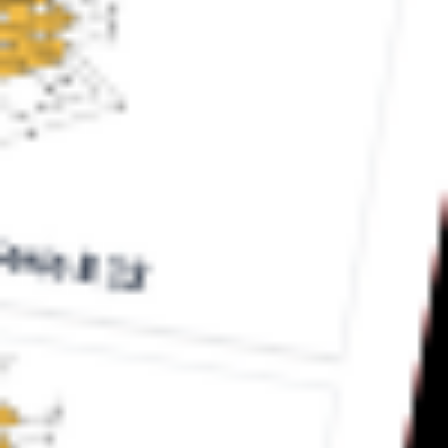
Milano -Berlusconi assolto nel processo Ruby
Ter: la motivazione del Tribunale
Berlusconi assolto nel processo Ruby Ter – La motivazione del
Tribunale Berlusconi è stato assolto dall’accusa di corruzione in
atti giudiziari nel processo sul caso Ruby ter. I 29 imputati sono
stati tutti assolti, qualcuno prosciolto per prescrizione per le
posizioni minori. Le assoluzioni, con la formula “perché il fatto
non sussiste”, oltre a Berlusconi […]
Leggi Tutto
15/02/2023