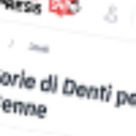
Domenica 23 ottobre, dalle 10 alle 18:30, una intera giornata di
appuntamenti gratuiti con il teatro, la musica, le passeggiate
tematiche al Cimitero Monumentale. La giornata è promossa
dal Comune di Milano e realizzata dal Cimitero Monumentale in
collaborazione con Fondazione Milano Scuole Civiche per
avvicinare sempre più milanesi e visitatori a un grande tesoro
della […]
Leggi Tutto
21/10/2022
Alla Triennale c’è FeST : il festival delle serie
tv, da venerdì a domenica
Da venerdì a domenica in Triennale c’è FeST ossia, il Festival