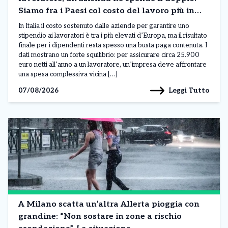
Siamo fra i Paesi col costo del lavoro più in
alto in Europa. I dati
In Italia il costo sostenuto dalle aziende per garantire uno
stipendio ai lavoratori è tra i più elevati d’Europa, ma il risultato
finale per i dipendenti resta spesso una busta paga contenuta. I
dati mostrano un forte squilibrio: per assicurare circa 25.900
euro netti all’anno a un lavoratore, un’impresa deve affrontare
una spesa complessiva vicina […]
Leggi Tutto
07/08/2026
A Milano scatta un’altra Allerta pioggia con
grandine: “Non sostare in zone a rischio