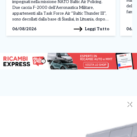
sull’A
impegnati nella missione NATO Baltic Air Policing.
della 
Due caccia F-2000 dell’Aeronautica Militare,
famili
appartenenti alla Task Force Air “Baltic Thunder III”,
terran
sono decollati dalla base di Šiauliai, in Lituania, dopo
volon
l’ordine ricevuto dal Combined Air Operations Centre
Leggi Tutto
06/08/2026
06/0
di […]
(CAOC) della NATO di Uedem, in Germania, per
monitorare due velivoli militari […]
✕