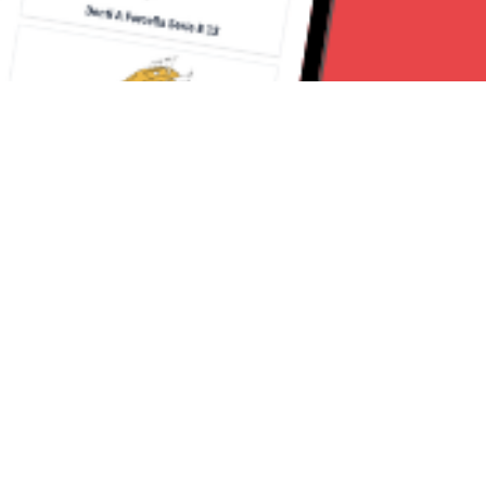
Seguici su:
Milano News 24
Lavora con noi
Contattaci
Chi Siamo