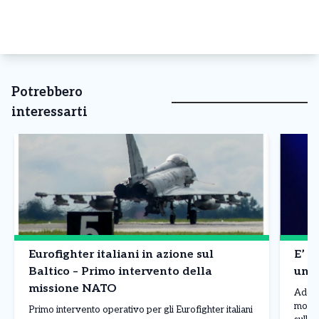
Potrebbero
interessarti
Eurofighter italiani in azione sul
E’ m
Baltico – Primo intervento della
un p
missione NATO
Addio
morto 
Primo intervento operativo per gli Eurofighter italiani