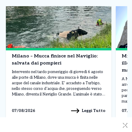
Milano – Mucca finisce nel Naviglio:
Mila
salvata dai pompieri
ille
mane
Intervento nel tardo pomeriggio di giovedì 6 agosto
un p
alle porte di Milano, dove una mucca è finita nelle
A Mila
acque del canale industriale. E’ accaduto a Turbigo,
arrest
nello stesso corso d’acqua che, proseguendo verso
pecula
Milano, diventa il Naviglio Grande. L’animale è stato
partit
notato mentre si trovava in difficoltà e alcuni passanti
maroc
hanno immediatamente richiesto l’intervento dei […]
mister
Leggi Tutto
07/08/2026
07/0
poco p
✕