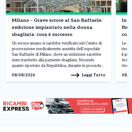
Milano – Grave errore al San Raffaele:
In R
embrione impiantato nella donna
fina
sbagliata: cosa è successo
cont
Un errore umano si sarebbe verificato nel Centro di
Le pr
procreazione medicalmente assistita dell’ospedale
risors
San Raffaele di Milano, dove un embrione sarebbe
il gov
stato trasferito alla paziente sbagliata. Secondo
feder
quanto riportato da Repubblica, durante le procedure
vicep
sarebbe avvenuto uno scambio di provette. L’errore
che ha
Leggi Tutto
08/08/2026
08/0
sarebbe nato da una lettura non corretta dell’ordine
liquid
delle pazienti presente nel sistema operativo, […]
capac