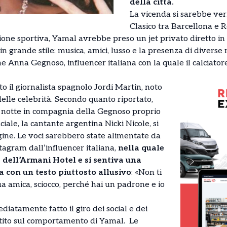
della città.
La vicenda si sarebbe ver
Clasico tra Barcellona e 
ione sportiva, Yamal avrebbe preso un jet privato diretto in
n grande stile: musica, amici, lusso e la presenza di diverse
e Anna Gegnoso, influencer italiana con la quale il calciator
to il giornalista spagnolo Jordi Martin, noto
elle celebrità. Secondo quanto riportato,
 notte in compagnia della Gegnoso proprio
iale, la cantante argentina Nicki Nicole, si
gine. Le voci sarebbero state alimentate da
tagram dall’influencer italiana,
nella quale
 dell’Armani Hotel e si sentiva una
 con un testo piuttosto allusivo
: «Non ti
a amica, sciocco, perché hai un padrone e io
iatamente fatto il giro dei social e dei
ttito sul comportamento di Yamal. Le