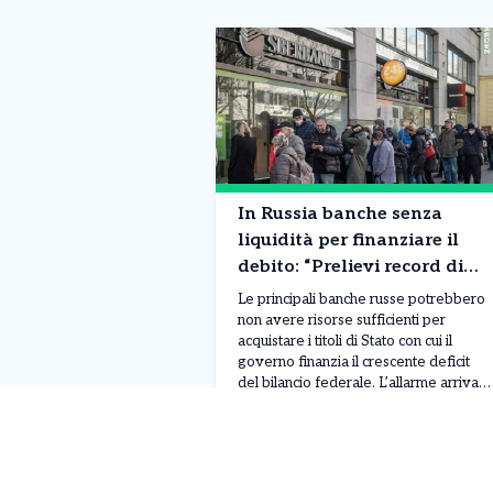
In Russia banche senza
liquidità per finanziare il
debito: “Prelievi record di
contanti”. Cosa sta
Le principali banche russe potrebbero
succedendo
non avere risorse sufficienti per
acquistare i titoli di Stato con cui il
governo finanzia il crescente deficit
del bilancio federale. L’allarme arriva
da Taras Skvortsov, vicepresidente e
Leggi Tutto
08/08/2026
direttore finanziario di Sberbank, che
ha evidenziato una significativa
carenza di liquidità nel sistema
bancario, mettendo in dubbio la