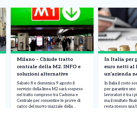
Milano – Chiude tratto
In Italia per
centrale della M2. INFO e
euro netti al
soluzioni alternative
un’azienda n
doppio. Siamo
Sabato 8 e domenica 9 agosto il
In Italia il costo 
costo del lav
servizio della linea M2 sarà sospeso
per garantire uno 
nel tratto compreso tra Cadorna e
lavoratori è tra i 
in Europa. I d
Centrale per consentire le prove di
ma il risultato fin
carico del nuovo piazzale della
resta spesso una 
stazione di Porta Garibaldi,
I dati mostrano un 
Leggi Tutto
08/08/2026
07/08/2026
recentemente riqualificato. Gli
assicurare circa 2
interventi interesseranno l’area
all’anno a un lavo
pedonale e di interscambio, ma per
deve affrontare 
garantire lo svolgimento delle
complessiva vicin