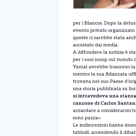
per i Blancos. Dopo la delus
evento privato organizzato i
queste ci sarebbe stata anch
accostato dai media.
A diffondere la notizia è sta
per i suoi scoop sul mondo d
Yamal avrebbe trascorso la
mentre la sua fidanzata uffic
trovava nel suo Paese d’ori
una storia pubblicata su Ins
si intravedeva una stanza
canzone di Carlos Santana
azzardare a considerarmi tu
sono pazza».
Le indiscrezioni hanno immed
tabloid, accendendo il diba