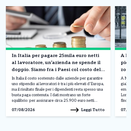
In Italia per pagare 25mila euro netti
A Mi
al lavoratore, un’azienda ne spende il
piog
doppio. Siamo fra i Paesi col costo del
zone
lavoro più in alto in Europa. I dati
situ
In Italia il costo sostenuto dalle aziende per garantire
A Mila
uno stipendio ai lavoratori è tra i più elevati d’Europa,
giallo
ma il risultato finale per i dipendenti resta spesso una
emess
busta paga contenuta. I dati mostrano un forte
Lomba
squilibrio: per assicurare circa 25.900 euro netti
fino a
all’anno a un lavoratore, un’impresa deve affrontare
livell
Leggi Tutto
07/08/2026
07/0
una spesa complessiva vicina […]
atmos