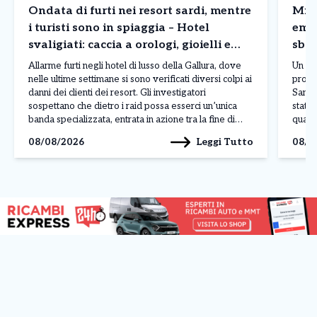
Ondata di furti nei resort sardi, mentre
Mila
i turisti sono in spiaggia – Hotel
emb
svaligiati: caccia a orologi, gioielli e
sbag
borse
Allarme furti negli hotel di lusso della Gallura, dove
Un er
nelle ultime settimane si sono verificati diversi colpi ai
procr
danni dei clienti dei resort. Gli investigatori
San R
sospettano che dietro i raid possa esserci un’unica
stato 
banda specializzata, entrata in azione tra la fine di
quant
luglio e l’inizio di agosto nelle località più esclusive
sareb
Leggi Tutto
08/08/2026
08/0
della costa sarda. L’ultimo […]
sareb
delle