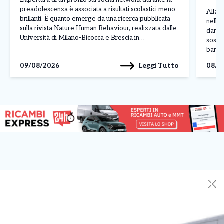
L’apertura di un profilo sui social network durante la
bor
preadolescenza è associata a risultati scolastici meno
Allarm
brillanti. È quanto emerge da una ricerca pubblicata
nelle 
sulla rivista Nature Human Behaviour, realizzata dalle
danni 
Università di Milano-Bicocca e Brescia in
sospet
collaborazione con il Centro Studi Socialis e
banda 
l’associazione Sloworking. Lo studio ha coinvolto
luglio
Leggi Tutto
09/08/2026
08/0
5.227 studenti italiani, analizzando il […]
della 
✕