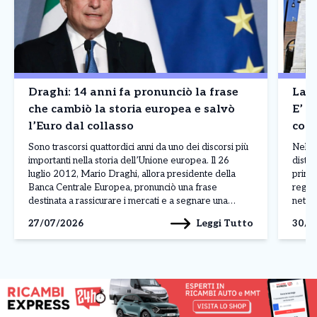
Draghi: 14 anni fa pronunciò la frase
La B
che cambiò la storia europea e salvò
E’ a
l’Euro dal collasso
cont
Madr
Sono trascorsi quattordici anni da uno dei discorsi più
Nel p
importanti nella storia dell’Unione europea. Il 26
distin
luglio 2012, Mario Draghi, allora presidente della
princ
Banca Centrale Europea, pronunciò una frase
regis
destinata a rassicurare i mercati e a segnare una
nettam
svolta nella crisi dell’euro: «Nell’ambito del nostro
ferma
Leggi Tutto
27/07/2026
30/0
mandato, la BCE è pronta a fare tutto il necessario […]
Franc