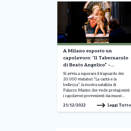
A Milano esposto un
capolavoro: ‘Il Tabernacolo
di Beato Angelico” –
Successo per la mostra, già
Si avvia a superare il traguardo dei
20 mila visitatori
20.000 visitatori “La carità e la
bellezza”, la mostra natalizia di
Palazzo Marino che vede protagonisti
i capolavori provenienti dai musei
fiorentini e che quest’anno si estende
Leggi Tutto
21/12/2022
anche agli altri otto municipi della città
con l’esposizione di importanti opere
provenienti da diversi istituti della città.
Da oggi, insieme […]