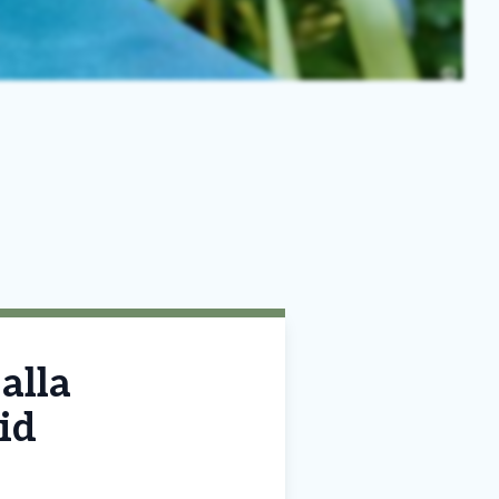
alla
id