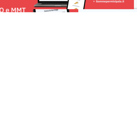
eprima di The Old
Risorse
 una segnalazione
r la tua pubblicità