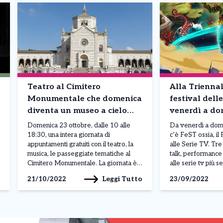
Teatro al Cimitero
Alla Triennale
Monumentale che domenica
festival delle
diventa un museo a cielo
venerdì a do
aperto
Domenica 23 ottobre, dalle 10 alle
Da venerdì a dome
18:30, una intera giornata di
c’è FeST ossia, il
appuntamenti gratuiti con il teatro, la
alle Serie TV. Tre 
musica, le passeggiate tematiche al
talk, performance 
Cimitero Monumentale. La giornata è
alle serie tv più 
promossa dal Comune di Milano e
festa, un’esperie
Leggi Tutto
21/10/2022
23/09/2022
realizzata dal Cimitero Monumentale
coinvolgente per 
in collaborazione con Fondazione
novità e incontrare
Milano Scuole Civiche per avvicinare
produzioni più ama
sempre più milanesi e visitatori a un
Awards’ verranno 
grande tesoro della […]
produzioni italiane