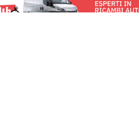
proiezione in ant
Man, […]
u:
Milano News 24
Lavora con noi
Fai
Contattaci
Pe
Chi Siamo