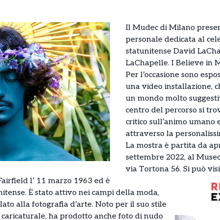
Il Mudec di Milano prese
personale dedicata al cel
statunitense David LaChap
LaChapelle. I Believe in M
Per l’occasione sono espos
una video installazione, c
un mondo molto suggestivo
centro del percorso si tro
critico sull’animo umano 
attraverso la personalissi
La mostra è partita da apr
settembre 2022, al Museo
via Tortona 56. Si può visi
airfield l’ 11 marzo 1963 ed è
nitense. È stato attivo nei campi della moda,
ato alla fotografia d’arte. Noto per il suo stile
 caricaturale, ha prodotto anche foto di nudo