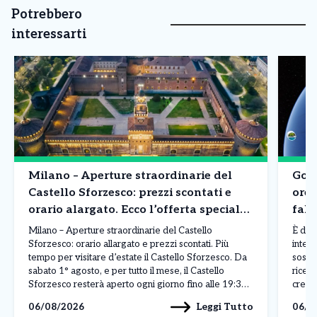
Potrebbero
interessarti
Milano – Aperture straordinarie del
Goog
Castello Sforzesco: prezzi scontati e
ore 
orario alargato. Ecco l’offerta speciale
fals
di Agosto
Milano – Aperture straordinarie del Castello
È dur
Sforzesco: orario allargato e prezzi scontati. Più
intell
tempo per visitare d’estate il Castello Sforzesco. Da
sospe
sabato 1° agosto, e per tutto il mese, il Castello
ricev
Sforzesco resterà aperto ogni giorno fino alle 19:30,
crear
con un’estensione di due ore rispetto al consueto
dirett
Leggi Tutto
06/08/2026
06/0
orario di apertura. Milano aderisce così alle aperture
La pos