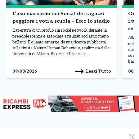
L’uso massiccio dei Social dei ragazzi
Onda
peggiora i voti a scuola – Ecco lo studio
i tur
sval
L’apertura di un profilo sui social network durante la
bor
preadolescenza è associata a risultati scolastici meno
Allarm
brillanti. È quanto emerge da una ricerca pubblicata
nelle 
sulla rivista Nature Human Behaviour, realizzata dalle
danni 
Università di Milano-Bicocca e Brescia in
sospet
collaborazione con il Centro Studi Socialis e
banda 
l’associazione Sloworking. Lo studio ha coinvolto
luglio
Leggi Tutto
09/08/2026
08/0
5.227 studenti italiani, analizzando il […]
della 
✕