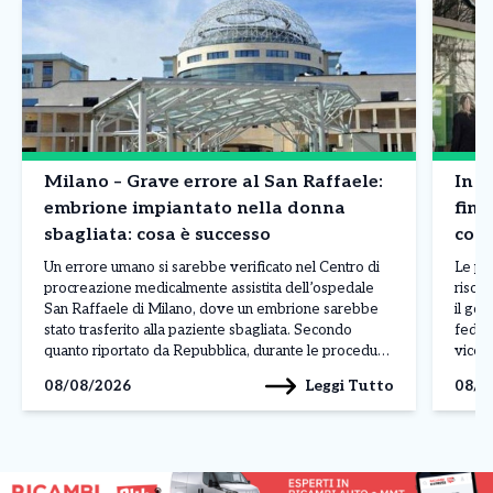
Milano – Grave errore al San Raffaele:
In R
embrione impiantato nella donna
fina
sbagliata: cosa è successo
cont
Un errore umano si sarebbe verificato nel Centro di
Le pr
procreazione medicalmente assistita dell’ospedale
risors
San Raffaele di Milano, dove un embrione sarebbe
il gov
stato trasferito alla paziente sbagliata. Secondo
feder
quanto riportato da Repubblica, durante le procedure
vicep
sarebbe avvenuto uno scambio di provette. L’errore
che ha
Leggi Tutto
08/08/2026
08/0
sarebbe nato da una lettura non corretta dell’ordine
liquid
delle pazienti presente nel sistema operativo, […]
capac