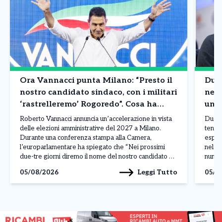
Ora Vannacci punta Milano: “Presto il
Due 
nostro candidato sindaco, con i militari
nell
‘rastrelleremo’ Rogoredo”. Cosa ha
un p
detto
Mont
Roberto Vannacci annuncia un’accelerazione in vista
Due gr
delle elezioni amministrative del 2027 a Milano.
tenta
Durante una conferenza stampa alla Camera,
esport
l’europarlamentare ha spiegato che “Nei prossimi
nel pa
due-tre giorni diremo il nome del nostro candidato al
numer
Comune di Milano. Poi ci saranno le suppletive in
qualif
Leggi Tutto
05/08/2026
05/0
Calabria e ci stiamo pensando”, confermando che
consi
Futuro Nazionale presenterà un proprio […]
livell