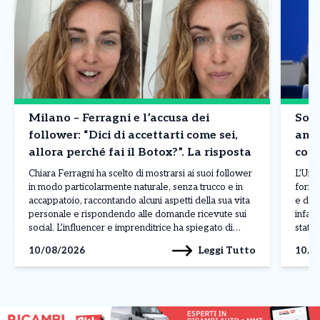
Milano – Ferragni e l’accusa dei
Sovr
follower: “Dici di accettarti come sei,
anco
allora perché fai il Botox?”. La risposta
cost
Chiara Ferragni ha scelto di mostrarsi ai suoi follower
L’Uni
in modo particolarmente naturale, senza trucco e in
fornit
accappatoio, raccontando alcuni aspetti della sua vita
e dei 
personale e rispondendo alle domande ricevute sui
infat
social. L’influencer e imprenditrice ha spiegato di
statun
stare vivendo una fase nuova dopo le vicende legate
europ
Leggi Tutto
10/08/2026
10/0
al Pandoro Gate e ha parlato anche del […]
semic
limita