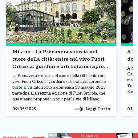
Milano – La Primavera sboccia nel
A Mi
cuore della città: entra nel vivo Fuori
dopp
Orticola: giardini e orti botanici aprono
A Mil
le porte ai visitatori INFO
Gaga 
La Primavera sboccia nel cuore della città: entra nel
mandat
vivo Fuori Orticola: giardini e orti botanici aprono le
Tour” 
porte ai visitatori Fino a domenica 18 maggio 2025
Europ
partecipa alla settima edizione di FuoriOrticola, che
ottob
quest’anno propone un tour per le vie di Milano:
musei, gallerie d’arte, orti botanici e giardini storici
Leggi Tutto
09/05/2025
01/0
aprono le loro porte […]