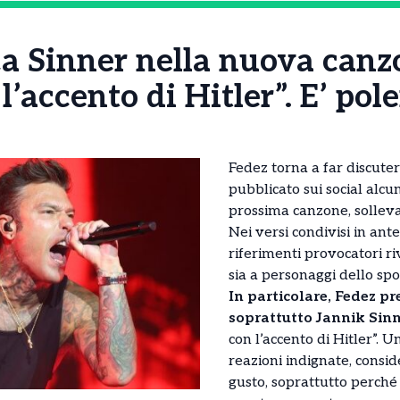
a Sinner nella nuova canzo
 l’accento di Hitler”. E’ po
Fedez torna a far discuter
pubblicato sui social alcun
prossima canzone, solle
Nei versi condivisi in ant
riferimenti provocatori ri
sia a personaggi dello spor
In particolare, Fedez pr
soprattutto Jannik Sinn
con l’accento di Hitler”. U
reazioni indignate, consid
gusto, soprattutto perché 