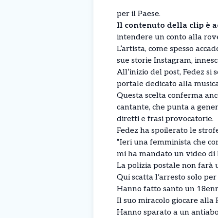
per il Paese.
Il contenuto della clip è 
intendere un conto alla roves
L’artista, come spesso accade
sue storie Instagram, innesc
All’inizio del post, Fedez s
portale dedicato alla music
Questa scelta conferma anco
cantante, che punta a gener
diretti e frasi provocatorie.
Fedez ha spoilerato le stro
“Ieri una femminista che c
mi ha mandato un video di 
La polizia postale non farà
Qui scatta l’arresto solo pe
Hanno fatto santo un 18en
Il suo miracolo giocare all
Hanno sparato a un antiabo