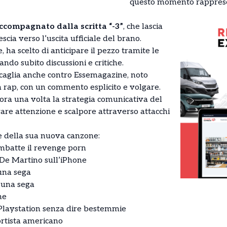
questo momento rapprese
accompagnato dalla scritta “-3”
, che lascia
cia verso l’uscita ufficiale del brano.
, ha scelto di anticipare il pezzo tramite le
ando subito discussioni e critiche.
i scaglia anche contro Essemagazine, noto
a rap, con un commento esplicito e volgare.
ra una volta la strategia comunicativa del
are attenzione e scalpore attraverso attacchi
fe della sua nuova canzone:
ombatte il revenge porn
De Martino sull’iPhone
 una sega
r una sega
ne
a Playstation senza dire bestemmie
rtista americano