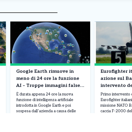
Google Earth rimuove in
Eurofighter it
meno di 24 ore la funzione
azione sul Ba
AI – Troppe immagini false
intervento d
di disastri e incidenti
NATO
È durata appena 24 ore la nuova
Primo intervento 
funzione di intelligenza artificiale
Eurofighter italian
introdotta in Google Earth e poi
missione NATO Bal
sospesa dall’azienda a causa delle
caccia F-2000 del
numerose critiche ricevute. Lo
Militare, apparten
strumento permetteva agli utenti di
Air “Baltic Thunder
Leggi Tutto
06/08/2026
06/08/2026
creare immagini generate dall’IA e
dalla base di Šiauli