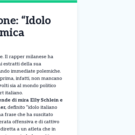
ne: “Idolo
lemica
e. Il rapper milanese ha
i estratti della sua
vando immediate polemiche.
eprima, infatti, non mancano
volti sia al mondo politico
t italiano.
ende di mira Elly Schlein e
er,
definito “idolo italiano
na frase che ha suscitato
erata offensiva e di cattivo
diretta a un atleta che in