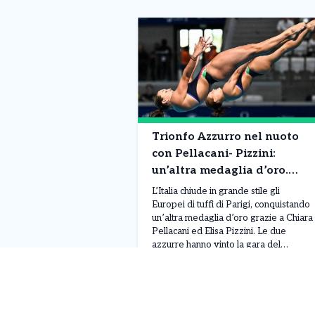
Trionfo Azzurro nel nuoto
con Pellacani- Pizzini:
un’altra medaglia d’oro.
Chiara è nella leggenda!
L’Italia chiude in grande stile gli
Europei di tuffi di Parigi, conquistando
un’altra medaglia d’oro grazie a Chiara
Pellacani ed Elisa Pizzini. Le due
azzurre hanno vinto la gara del
trampolino sincro dai 3 metri, ultima
Leggi Tutto
07/08/2026
prova della competizione, ottenendo
un totale di 308,07 punti. Alle loro
spalle si sono piazzate le ucraine
Ksenila Bochek […]