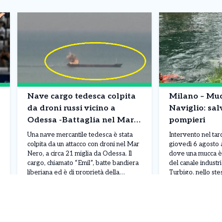
Nave cargo tedesca colpita
Milano – Muc
da droni russi vicino a
Naviglio: sal
Odessa -Battaglia nel Mar
pompieri
Nero
Una nave mercantile tedesca è stata
Intervento nel ta
colpita da un attacco con droni nel Mar
giovedì 6 agosto a
Nero, a circa 21 miglia da Odessa. Il
dove una mucca è 
cargo, chiamato “Emil”, batte bandiera
del canale industri
liberiana ed è di proprietà della
Turbigo, nello st
compagnia tedesca Johann MK
che, proseguendo
Leggi Tutto
07/08/2026
07/08/2026
Blumenthal, con sede ad Amburgo.
diventa il Navigli
L’attacco ha provocato un incendio a
stato notato mentr
bordo e mandato fuori uso diversi
difficoltà e alcuni
sistemi […]
immediatamente ri