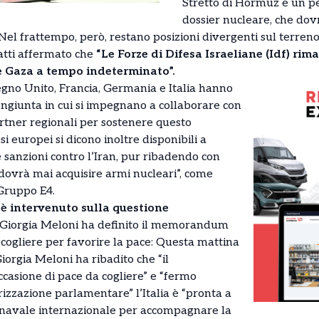
Stretto di Hormuz e un pe
dossier nucleare, che do
 Nel frattempo, però, restano posizioni divergenti sul terreno.
fatti affermato che
“Le Forze di Difesa Israeliane (Idf) rim
 e Gaza a tempo indeterminato”.
egno Unito, Francia, Germania e Italia hanno
ongiunta in cui si impegnano a collaborare con
tner regionali per sostenere questo
 europei si dicono inoltre disponibili a
 sanzioni contro l’Iran, pur ribadendo con
dovrà mai acquisire armi nucleari”, come
 Gruppo E4.
 è intervenuto sulla questione
o Giorgia Meloni ha definito il memorandum
cogliere per favorire la pace: Questa mattina
Giorgia Meloni ha ribadito che “il
sione di pace da cogliere” e “fermo
izzazione parlamentare” l’Italia è “pronta a
 navale internazionale per accompagnare la