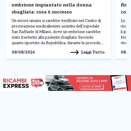
embrione impiantato nella donna
fina
sbagliata: cosa è successo
cont
Un errore umano si sarebbe verificato nel Centro di
Le pr
procreazione medicalmente assistita dell’ospedale
risors
San Raffaele di Milano, dove un embrione sarebbe
il gov
stato trasferito alla paziente sbagliata. Secondo
feder
quanto riportato da Repubblica, durante le procedure
vicep
sarebbe avvenuto uno scambio di provette. L’errore
che ha
Leggi Tutto
08/08/2026
08/0
sarebbe nato da una lettura non corretta dell’ordine
liquid
delle pazienti presente nel sistema operativo, […]
capac