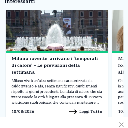
interessarti
Milano rovente: arrivano i ‘temporali
Mila
di calore’ – Le previsioni della
foll
settimana
allo
Milano vivrà un’altra settimana caratterizzata da
Chiara
caldo intenso e afa, senza significativi cambiamenti
in mo
rispetto ai giorni precedenti. L’ondata di calore che sta
accapp
interessando la città è legata alla presenza di un vasto
perso
anticiclone subtropicale, che continua a mantenere
social
condizioni atmosferiche stabili e temperature molto
stare
Leggi Tutto
10/08/2026
10/0
elevate su gran parte dell’Italia. Il caldo dovrebbe
al Pa
proseguire anche durante […]
✕