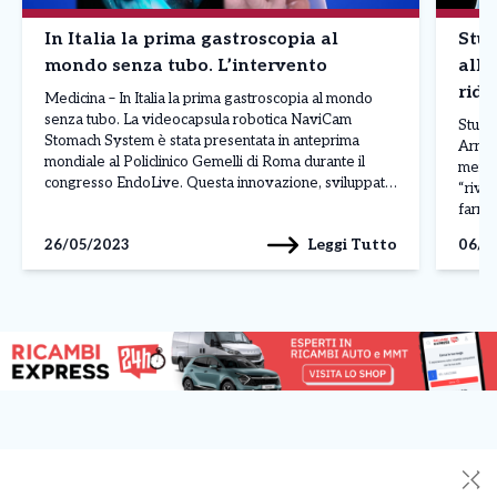
In Italia la prima gastroscopia al
Stud
mondo senza tubo. L’intervento
all’
ridu
Medicina – In Italia la prima gastroscopia al mondo
senza tubo. La videocapsula robotica NaviCam
Studio
Stomach System è stata presentata in anteprima
Arriva
mondiale al Policlinico Gemelli di Roma durante il
mental
congresso EndoLive. Questa innovazione, sviluppata
“rivo
nella Silicon Valley cinese, permette di effettuare una
farmac
gastroscopia senza tubo, grazie a una piccola
malatt
Leggi Tutto
26/05/2023
06/0
videocapsula che si muove autonomamente […]
sinto
✕