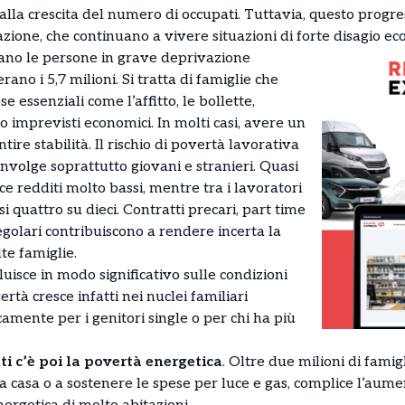
 alla crescita del numero di occupati. Tuttavia, questo prog
lazione, che continuano a vivere situazioni di forte disagio e
ano le persone in grave deprivazione
rano i 5,7 milioni. Si tratta di famiglie che
e essenziali come l’affitto, le bollette,
 imprevisti economici. In molti casi, avere un
ire stabilità. Il rischio di povertà lavorativa
nvolge soprattutto giovani e stranieri. Quasi
e redditi molto bassi, mentre tra i lavoratori
si quattro su dieci. Contratti precari, part time
egolari contribuiscono a rendere incerta la
te famiglie.
luisce in modo significativo sulle condizioni
ertà cresce infatti nei nuclei familiari
mente per i genitori single o per chi ha più
ti c’è poi la povertà energetica
. Oltre due milioni di famig
casa o a sostenere le spese per luce e gas, complice l’aumen