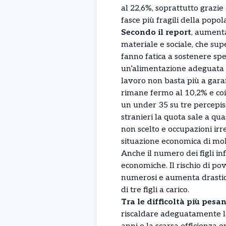
al 22,6%, soprattutto grazie
fasce più fragili della popo
Secondo il report
, aument
materiale e sociale, che supe
fanno fatica a sostenere spes
un’alimentazione adeguata o
lavoro non basta più a garant
rimane fermo al 10,2% e coi
un under 35 su tre percepisc
stranieri la quota sale a qua
non scelto e occupazioni irr
situazione economica di mol
Anche il numero dei figli inf
economiche. Il rischio di pov
numerosi e aumenta drastica
di tre figli a carico.
Tra le difficoltà più pesan
riscaldare adeguatamente la 