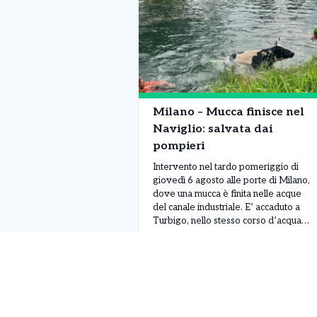
Milano – Mucca finisce nel
Naviglio: salvata dai
pompieri
Intervento nel tardo pomeriggio di
giovedì 6 agosto alle porte di Milano,
dove una mucca è finita nelle acque
del canale industriale. E’ accaduto a
Turbigo, nello stesso corso d’acqua
che, proseguendo verso Milano,
Leggi Tutto
07/08/2026
diventa il Naviglio Grande. L’animale è
stato notato mentre si trovava in
difficoltà e alcuni passanti hanno
immediatamente richiesto l’intervento
dei […]