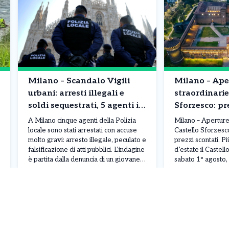
Milano – Scandalo Vigili
Milano – Ape
urbani: arresti illegali e
straordinarie
soldi sequestrati, 5 agenti in
Sforzesco: pr
manette. Tutto parte dalla
orario alarga
A Milano cinque agenti della Polizia
Milano – Aperture
denuncia di un pusher..
l’offerta spe
locale sono stati arrestati con accuse
Castello Sforzesco
molto gravi: arresto illegale, peculato e
prezzi scontati. P
falsificazione di atti pubblici. L’indagine
d’estate il Castel
è partita dalla denuncia di un giovane
sabato 1° agosto, e
spacciatore marocchino di 29 anni, che
Castello Sforzesc
Leggi Tutto
07/08/2026
06/08/2026
aveva raccontato la misteriosa
giorno fino alle 1
sparizione di circa 1.400 euro incassati
un’estensione di d
poco prima del suo arresto per la
consueto orario d
vendita di […]
aderisce così alle