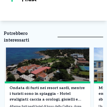
Potrebbero
interessarti
Ondata di furti nei resort sardi, mentre
Mila
i turisti sono in spiaggia – Hotel
emb
svaligiati: caccia a orologi, gioielli e
sbag
borse
Allarme furti negli hotel di lusso della Gallura, dove
Un er