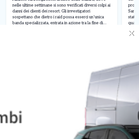
nelle ultime settimane si sono verificati diversi colpi ai
procr
danni dei clienti dei resort. Gli investigatori
San R
sospettano che dietro i raid possa esserci un’unica
stato 
banda specializzata, entrata in azione tra la fine di
quant
luglio e l’inizio di agosto nelle località più esclusive
sareb
✕
Leggi Tutto
08/08/2026
08/0
della costa sarda. L’ultimo […]
sareb
delle