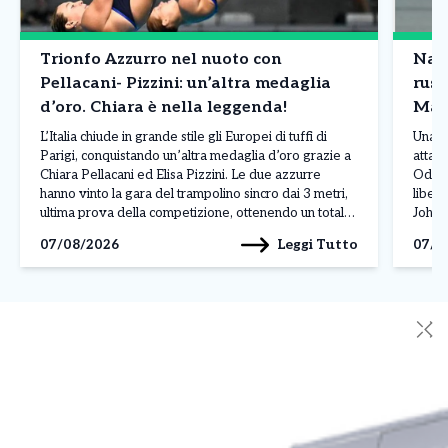
Trionfo Azzurro nel nuoto con
Nave
Pellacani- Pizzini: un’altra medaglia
russ
d’oro. Chiara è nella leggenda!
Mar
L’Italia chiude in grande stile gli Europei di tuffi di
Una n
Parigi, conquistando un’altra medaglia d’oro grazie a
attacc
Chiara Pellacani ed Elisa Pizzini. Le due azzurre
Odess
hanno vinto la gara del trampolino sincro dai 3 metri,
liber
ultima prova della competizione, ottenendo un totale
Johan
di 308,07 punti. Alle loro spalle si sono piazzate le
L’att
Leggi Tutto
07/08/2026
07/0
ucraine Ksenila Bochek […]
manda
✕