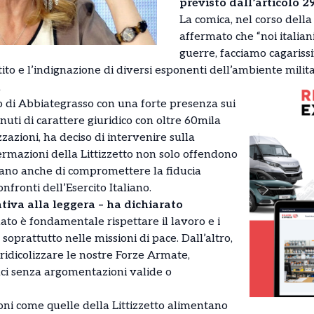
previsto dall’articolo 2
La comica, nel corso dell
affermato che “noi italian
guerre, facciamo cagariss
to e l’indignazione di diversi esponenti dell’ambiente milita
a
 di Abbiategrasso con una forte presenza sui
nuti di carattere giuridico con oltre 60mila
zzazioni, ha deciso di intervenire sulla
fermazioni della Littizzetto non solo offendono
hiano anche di compromettere la fiducia
nfronti dell’Esercito Italiano.
tiva alla leggera – ha dichiarato
ato è fondamentale rispettare il lavoro e i
e, soprattutto nelle missioni di pace. Dall’altro,
idicolizzare le nostre Forze Armate,
ci senza argomentazioni valide o
oni come quelle della Littizzetto alimentano