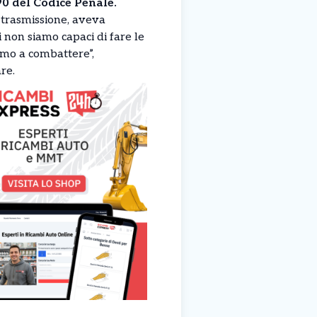
90 del Codice Penale.
a trasmissione, aveva
i non siamo capaci di fare le
imo a combattere”,
re.