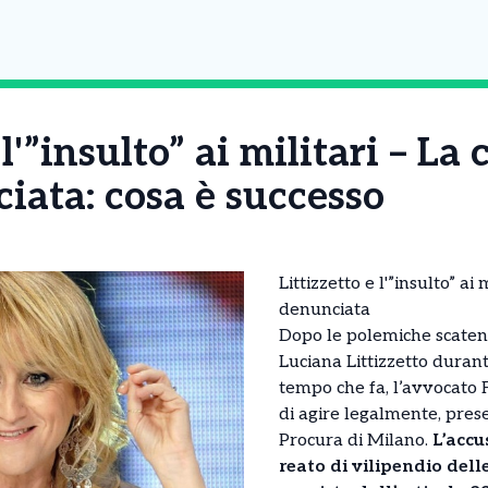
 l'”insulto” ai militari – La
iata: cosa è successo
Littizzetto e l'”insulto” ai
denunciata
Dopo le polemiche scatena
Luciana Littizzetto duran
tempo che fa, l’avvocato 
di agire legalmente, pres
Procura di Milano.
L’accu
reato di vilipendio del