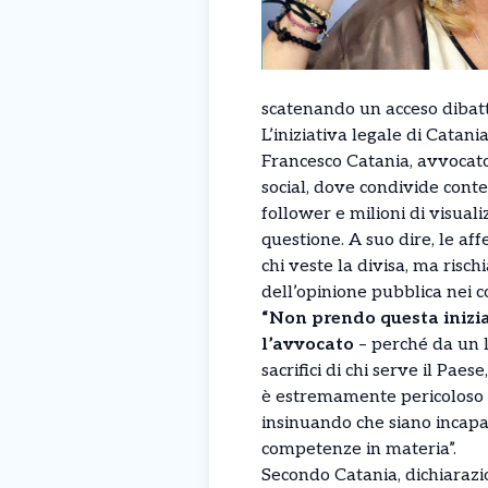
scatenando un acceso dibatti
L’iniziativa legale di Catani
Francesco Catania, avvocato
social, dove condivide conte
follower e milioni di visuali
questione. A suo dire, le af
chi veste la divisa, ma risc
dell’opinione pubblica nei co
“Non prendo questa inizia
l’avvocato
– perché da un l
sacrifici di chi serve il Paes
è estremamente pericoloso r
insinuando che siano incapa
competenze in materia”.
Secondo Catania, dichiarazi