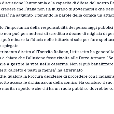
discussione l’autonomia e la capacità di difesa del nostro Pae
 col credere che l’Italia non sia in grado di governarsi e che 
ezza”, ha aggiunto, ritenendo le parole della comica un attacco
to l’importanza della responsabilità dei personaggi pubblici n
o non può permettersi di screditare decine di migliaia di pe
si può minare la fiducia nelle istituzioni solo per fare spettac
a spiegato.
rimento diretto all’Esercito Italiano, Littizzetto ha generali
 è chiaro che l’allusione fosse rivolta alle Forze Armate. “
So
i e a gestire la vita nelle caserme
. Non si può banalizzare
i di calcetto e pasti in mensa”, ha affermato.
che, qualora la Procura decidesse di procedere con l’indagine
otto accusa le dichiarazioni della comica. Ha concluso il su
e merita rispetto e che chi ha un ruolo pubblico dovrebbe co