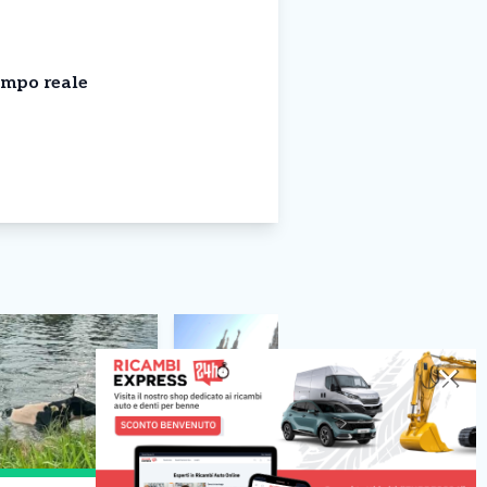
empo reale
✕