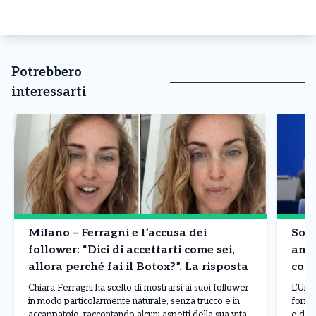
Potrebbero
interessarti
Milano – Ferragni e l’accusa dei
Sovr
follower: “Dici di accettarti come sei,
anco
allora perché fai il Botox?”. La risposta
cost
Chiara Ferragni ha scelto di mostrarsi ai suoi follower
L’Uni
in modo particolarmente naturale, senza trucco e in
fornit
accappatoio, raccontando alcuni aspetti della sua vita
e dei 