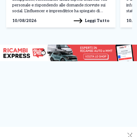
personale e rispondendo alle domande ricevute sui
infat
social. L’influencer e imprenditrice ha spiegato di
statun
stare vivendo una fase nuova dopo le vicende legate
europ
Leggi Tutto
10/08/2026
10/0
al Pandoro Gate e ha parlato anche del […]
semic
limita
✕