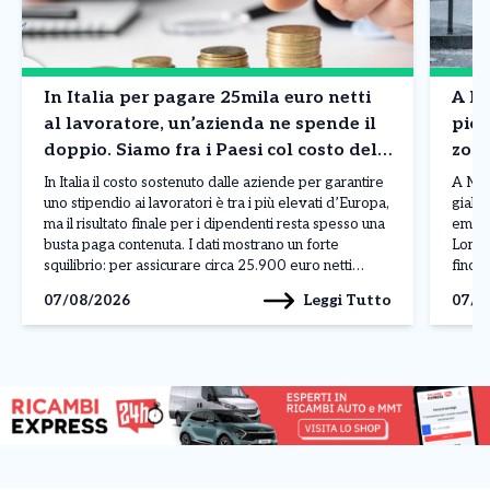
In Italia per pagare 25mila euro netti
A Mi
al lavoratore, un’azienda ne spende il
piog
doppio. Siamo fra i Paesi col costo del
zone
lavoro più in alto in Europa. I dati
situ
In Italia il costo sostenuto dalle aziende per garantire
A Mila
uno stipendio ai lavoratori è tra i più elevati d’Europa,
giallo
ma il risultato finale per i dipendenti resta spesso una
emess
busta paga contenuta. I dati mostrano un forte
Lomba
squilibrio: per assicurare circa 25.900 euro netti
fino a
all’anno a un lavoratore, un’impresa deve affrontare
livell
Leggi Tutto
07/08/2026
07/0
una spesa complessiva vicina […]
atmos