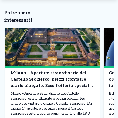
Potrebbero
interessarti
Milano – Aperture straordinarie del
Goog
Castello Sforzesco: prezzi scontati e
ore 
orario alargato. Ecco l’offerta speciale
fals
di Agosto
Milano – Aperture straordinarie del Castello
È dur
Sforzesco: orario allargato e prezzi scontati. Più
intell
tempo per visitare d’estate il Castello Sforzesco. Da
sospe
sabato 1° agosto, e per tutto il mese, il Castello
ricev
Sforzesco resterà aperto ogni giorno fino alle 19:30,
crear