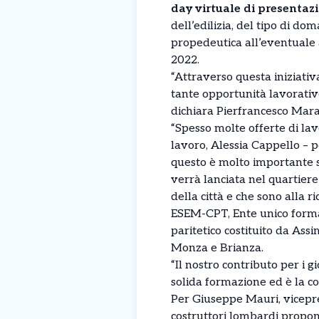
day virtuale di presentaz
dell’edilizia, del tipo di d
propedeutica all’eventuale a
2022.
“Attraverso questa iniziativ
tante opportunità lavorativ
dichiara Pierfrancesco Maran
“Spesso molte offerte di lav
lavoro, Alessia Cappello – 
questo è molto importante s
verrà lanciata nel quartier
della città e che sono alla r
ESEM-CPT, Ente unico formaz
paritetico costituito da Ass
Monza e Brianza.
“Il nostro contributo per i 
solida formazione ed è la c
Per Giuseppe Mauri, vicepre
costruttori lombardi propon