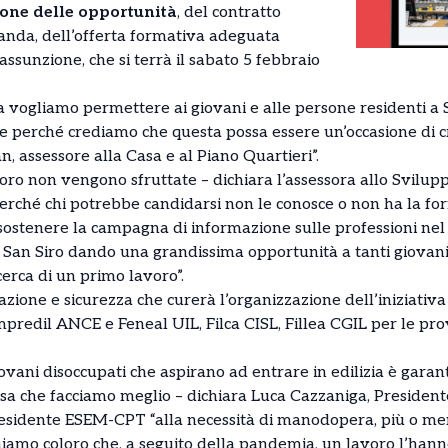
ione delle opportunità
, del contratto
omanda, dell’offerta formativa adeguata
ssunzione, che si terrà il sabato 5 febbraio
a vogliamo permettere ai giovani e alle persone residenti a 
e perché crediamo che questa possa essere un’occasione di cr
, assessore alla Casa e al Piano Quartieri”.
oro non vengono sfruttate – dichiara l’assessora allo Svilup
perché chi potrebbe candidarsi non le conosce o non ha la fo
ostenere la campagna di informazione sulle professioni nel s
e San Siro dando una grandissima opportunità a tanti giovani
icerca di un primo lavoro”.
ione e sicurezza che curerà l’organizzazione dell’iniziativa
impredil ANCE e Feneal UIL, Filca CISL, Fillea CGIL per le pro
giovani disoccupati che aspirano ad entrare in edilizia è gara
osa che facciamo meglio – dichiara Luca Cazzaniga, Preside
sidente ESEM-CPT “alla necessità di manodopera, più o meno
iamo coloro che, a seguito della pandemia, un lavoro l’hanno