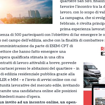
quartiere San Siro, final
favorire l’incontro tra la
lavoro, con lo scopo di val
La campagna, che si svolg
febbraio, è rivolta princi
prima esperienza lavorati
senza di 500 partecipanti con l’obiettivo di far emergere le 
 nel campo dell’edilizia, anche con la finalità di combattere 
a somministrazione da parte di ESEM-CPT di
l settore che hanno fatto emergere una
pera qualificata stimata in una cifra
tratti di lavoro attivabili a breve, prevede
 cartacei presso le abitazioni del quartiere – in
i di edilizia residenziale pubblica grazie alla
LER e MM – e l’invio di avvisi online con cui
unità lavorative del mercato edile, invitando
tramite una candidatura online alle posizioni
chiedenti mano d’opera.
un invito ad un incontro online, un open-