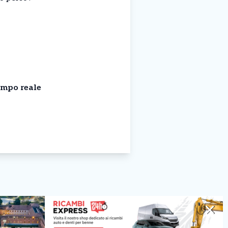
empo reale
✕