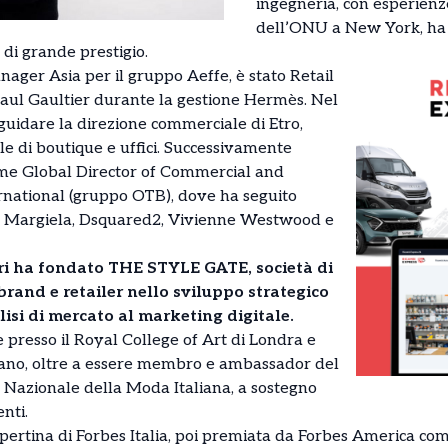
ingegneria, con esperienz
dell’ONU a New York, ha 
di grande prestigio.
ager Asia per il gruppo Aeffe, è stato Retail
Paul Gaultier durante la gestione Hermès. Nel
 guidare la direzione commerciale di Etro,
e di boutique e uffici. Successivamente
ome Global Director of Commercial and
rnational (gruppo OTB), dove ha seguito
 Margiela, Dsquared2, Vivienne Westwood e
ri ha fondato THE STYLE GATE, società di
rand e retailer nello sviluppo strategico
lisi di mercato al marketing digitale.
presso il Royal College of Art di Londra e
ilano, oltre a essere membro e ambassador del
 Nazionale della Moda Italiana, a sostegno
nti.
pertina di Forbes Italia, poi premiata da Forbes America come