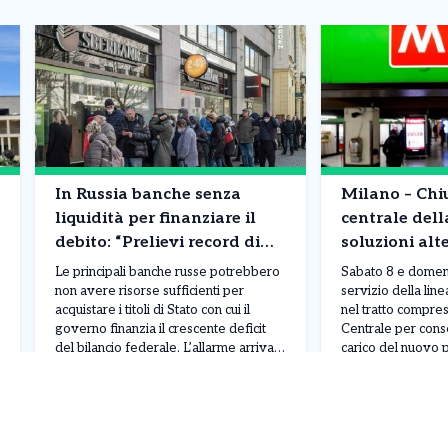
In Russia banche senza
Milano – Chi
liquidità per finanziare il
centrale del
debito: “Prelievi record di
soluzioni alt
contanti”. Cosa sta
Le principali banche russe potrebbero
Sabato 8 e domeni
succedendo
non avere risorse sufficienti per
servizio della li
acquistare i titoli di Stato con cui il
nel tratto compre
governo finanzia il crescente deficit
Centrale per cons
del bilancio federale. L’allarme arriva
carico del nuovo p
da Taras Skvortsov, vicepresidente e
stazione di Porta 
Leggi Tutto
08/08/2026
08/08/2026
direttore finanziario di Sberbank, che
recentemente riqua
ha evidenziato una significativa
interventi interes
carenza di liquidità nel sistema
pedonale e di int
bancario, mettendo in dubbio la
garantire lo svolg