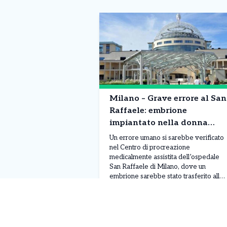
Milano – Grave errore al San
Raffaele: embrione
impiantato nella donna
sbagliata: cosa è successo
Un errore umano si sarebbe verificato
nel Centro di procreazione
medicalmente assistita dell’ospedale
San Raffaele di Milano, dove un
embrione sarebbe stato trasferito alla
paziente sbagliata. Secondo quanto
Leggi Tutto
08/08/2026
riportato da Repubblica, durante le
procedure sarebbe avvenuto uno
scambio di provette. L’errore sarebbe
nato da una lettura non corretta