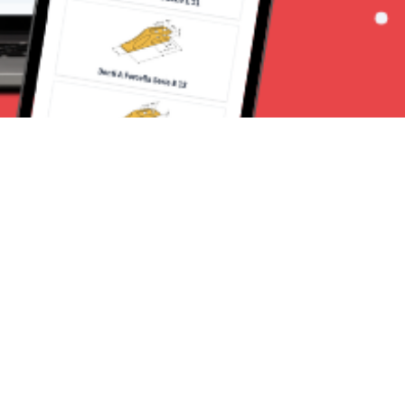
Seguici su:
Milano News 24
Lavora con noi