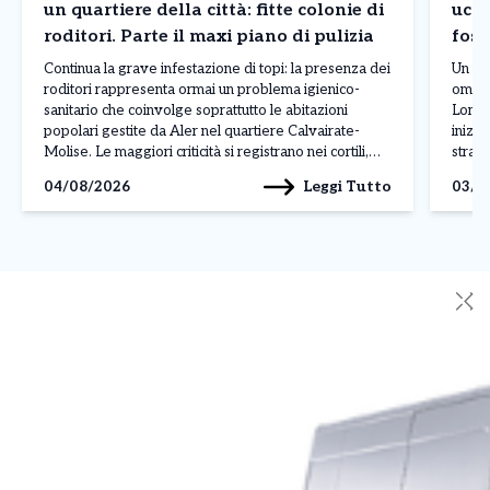
un quartiere della città: fitte colonie di
ucci
roditori. Parte il maxi piano di pulizia
foss
Continua la grave infestazione di topi: la presenza dei
Un uom
roditori rappresenta ormai un problema igienico-
omici
sanitario che coinvolge soprattutto le abitazioni
Lomba
popolari gestite da Aler nel quartiere Calvairate-
inizi
Molise. Le maggiori criticità si registrano nei cortili,
strada
nelle cantine e nelle aree comuni, dove al degrado si
gesto 
Leggi Tutto
04/08/2026
03/0
aggiungono rifiuti abbandonati, insetti infestanti e
gelosi
perfino danni alle infrastrutture, come […]
[…]
✕