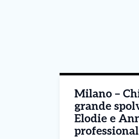
Milano – Chi
grande spolv
Elodie e An
professional