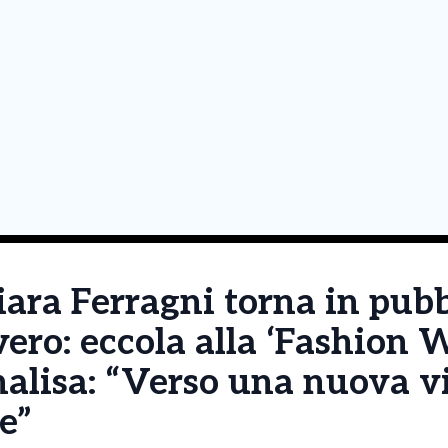
ara Ferragni torna in pubb
ero: eccola alla ‘Fashion 
nalisa: “Verso una nuova v
e”