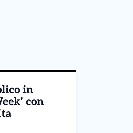
lico in
Week’ con
ita