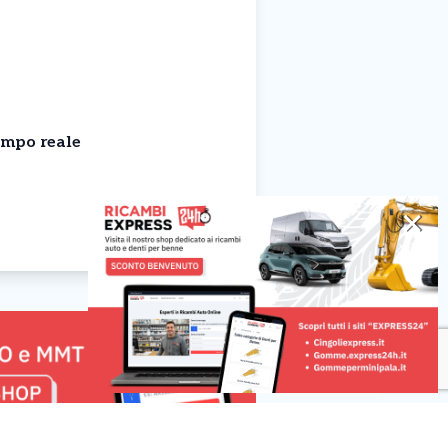
empo reale
✕