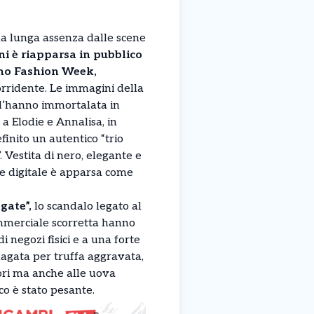
a lunga assenza dalle scene
ni è riapparsa in pubblico
ano Fashion Week,
rridente. Le immagini della
i l’hanno immortalata in
 a Elodie e Annalisa, in
inito un autentico “trio
. Vestita di nero, elegante e
ice digitale è apparsa come
gate”,
lo scandalo legato al
ommerciale scorretta hanno
i negozi fisici e a una forte
ndagata per truffa aggravata,
ori ma anche alle uova
co è stato pesante.