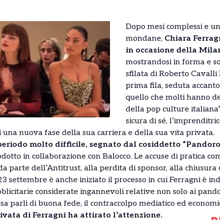
Dopo mesi complessi e un
mondane,
Chiara Ferrag
in occasione della Mil
mostrandosi in forma e so
sfilata di Roberto Cavall
prima fila, seduta accanto
quello che molti hanno def
della pop culture italiana”
sicura di sé, l’imprenditr
i una nuova fase della sua carriera e della sua vita privata.
periodo molto difficile, segnato dal cosiddetto “Pandoro
otto in collaborazione con Balocco. Le accuse di pratica c
 parte dell’Antitrust, alla perdita di sponsor, alla chiusura d
 23 settembre è anche iniziato il processo in cui Ferragni è i
licitarie considerate ingannevoli relative non solo ai pand
sa parli di buona fede, il contraccolpo mediatico ed economi
ivata di Ferragni ha attirato l’attenzione.