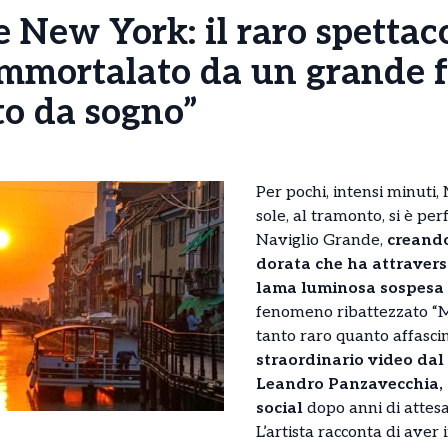
New York: il raro spettacol
immortalato da un grande f
o da sogno”
Per pochi, intensi minuti, 
sole, al tramonto, si è pe
Naviglio Grande,
creando
dorata che ha attravers
lama luminosa sospesa t
fenomeno ribattezzato “
tanto raro quanto affasci
straordinario video dal
Leandro Panzavecchia, c
social
dopo anni di attes
L’artista racconta di aver