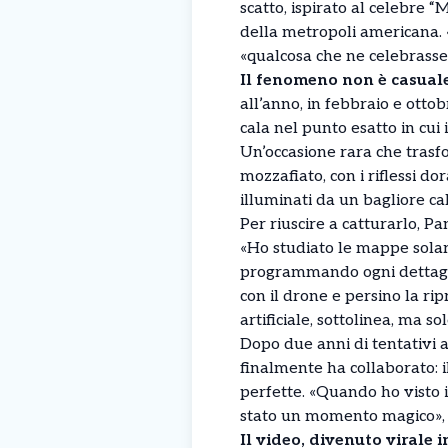
scatto, ispirato al celebre
della metropoli americana.
«qualcosa che ne celebrasse
Il fenomeno non è casuale
all’anno, in febbraio e otto
cala nel punto esatto in cui 
Un’occasione rara che trasfo
mozzafiato, con i riflessi dor
illuminati da un bagliore cal
Per riuscire a catturarlo, 
«Ho studiato le mappe solari,
programmando ogni dettaglio:
con il drone e persino la ri
artificiale, sottolinea, ma s
Dopo due anni di tentativi a
finalmente ha collaborato: il
perfette. «Quando ho visto il
stato un momento magico»,
Il video, divenuto virale 