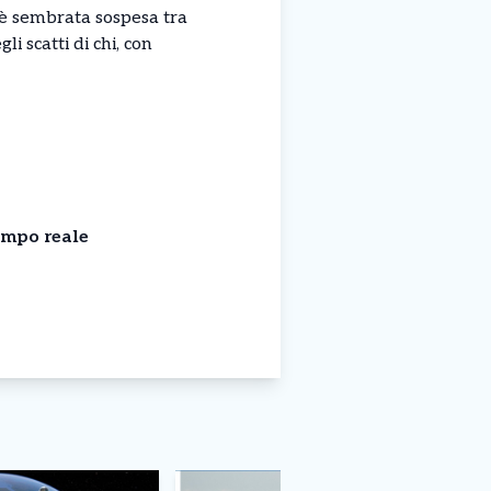
à è sembrata sospesa tra
i scatti di chi, con
empo reale