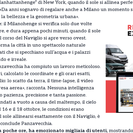
 “Manhattanhenge” di New York, quando il sole si allinea perf
 «Da anni sognavo di regalare anche a Milano un momento si
 la bellezza e la geometria urbana».
:
il Milanohenge si verifica solo due volte
bre, e dura appena pochi minuti, quando il sole
il corso del Naviglio si apre verso ovest.
rma la città in uno spettacolo naturale
ati che si specchiano sull’acqua e i palazzi
do e irreale.
Panzavecchia ha compiuto un lavoro meticoloso.
 calcolato le coordinate e gli orari esatti,
 lo scatto da terra, il time-lapse, il video
presa aerea», racconta. Nessuna intelligenza
olo pazienza, precisione e tanta passione.
ndati a vuoto a causa del maltempo, il cielo
 16 e il 18 ottobre, le condizioni erano
 sole allinearsi esattamente con il Naviglio, è
 conclude Panzavecchia.
in poche ore, ha emozionato migliaia di utenti,
mostrando 