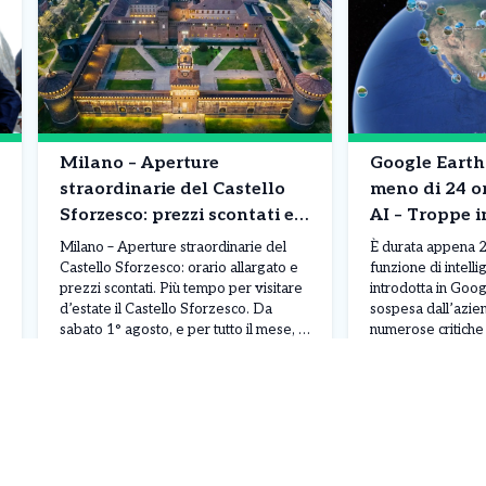
Milano – Aperture
Google Earth
straordinarie del Castello
meno di 24 o
Sforzesco: prezzi scontati e
AI – Troppe 
orario alargato. Ecco
di disastri e 
Milano – Aperture straordinarie del
È durata appena 2
l’offerta speciale di Agosto
Castello Sforzesco: orario allargato e
funzione di intelli
prezzi scontati. Più tempo per visitare
introdotta in Goog
d’estate il Castello Sforzesco. Da
sospesa dall’azie
sabato 1° agosto, e per tutto il mese, il
numerose critiche 
Castello Sforzesco resterà aperto ogni
strumento permett
Leggi Tutto
06/08/2026
06/08/2026
giorno fino alle 19:30, con
creare immagini g
un’estensione di due ore rispetto al
inserirle diretta
consueto orario di apertura. Milano
satellitari della p
aderisce così alle aperture […]
possibilità di modi
però sollevato i
preoccupazioni pe