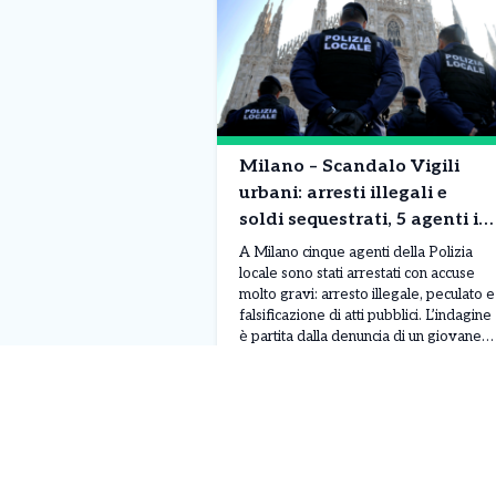
Milano – Scandalo Vigili
urbani: arresti illegali e
soldi sequestrati, 5 agenti in
manette. Tutto parte dalla
A Milano cinque agenti della Polizia
denuncia di un pusher..
locale sono stati arrestati con accuse
molto gravi: arresto illegale, peculato e
falsificazione di atti pubblici. L’indagine
è partita dalla denuncia di un giovane
spacciatore marocchino di 29 anni, che
Leggi Tutto
07/08/2026
aveva raccontato la misteriosa
sparizione di circa 1.400 euro incassati
poco prima del suo arresto per la
vendita di […]