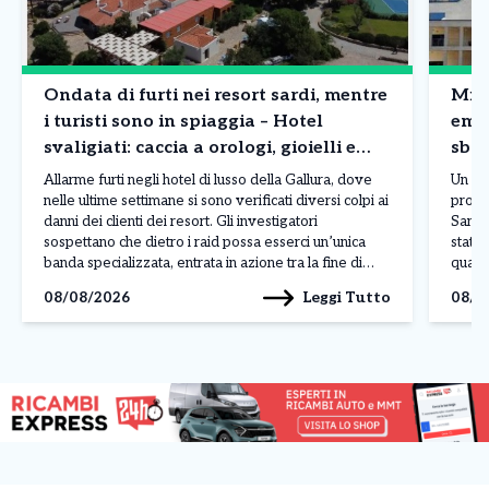
Ondata di furti nei resort sardi, mentre
Mila
i turisti sono in spiaggia – Hotel
emb
svaligiati: caccia a orologi, gioielli e
sbag
borse
Allarme furti negli hotel di lusso della Gallura, dove
Un er
nelle ultime settimane si sono verificati diversi colpi ai
procr
danni dei clienti dei resort. Gli investigatori
San R
sospettano che dietro i raid possa esserci un’unica
stato 
banda specializzata, entrata in azione tra la fine di
quant
luglio e l’inizio di agosto nelle località più esclusive
sareb
Leggi Tutto
08/08/2026
08/0
della costa sarda. L’ultimo […]
sareb
delle