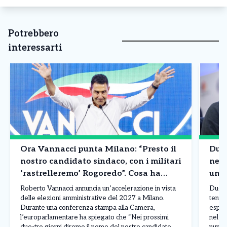
Potrebbero
interessarti
Ora Vannacci punta Milano: “Presto il
Due 
nostro candidato sindaco, con i militari
nell
‘rastrelleremo’ Rogoredo”. Cosa ha
un p
detto
Mont
Roberto Vannacci annuncia un’accelerazione in vista
Due gr
delle elezioni amministrative del 2027 a Milano.
tenta
Durante una conferenza stampa alla Camera,
esport
l’europarlamentare ha spiegato che “Nei prossimi
nel pa