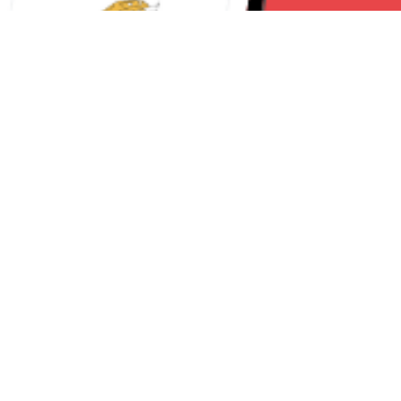
Seguici su:
Milano News 24
Lavora con noi
Contattaci
Chi Siamo