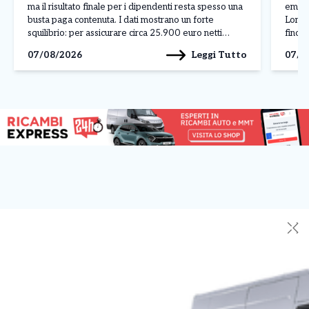
ma il risultato finale per i dipendenti resta spesso una
emess
busta paga contenuta. I dati mostrano un forte
Lomba
squilibrio: per assicurare circa 25.900 euro netti
fino a
all’anno a un lavoratore, un’impresa deve affrontare
livell
Leggi Tutto
07/08/2026
07/0
una spesa complessiva vicina […]
atmos
✕