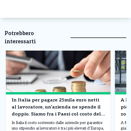
Potrebbero
interessarti
In Italia per pagare 25mila euro netti
A Mi
al lavoratore, un’azienda ne spende il
piog
doppio. Siamo fra i Paesi col costo del
zone
lavoro più in alto in Europa. I dati
situ
In Italia il costo sostenuto dalle aziende per garantire
A Mila
uno stipendio ai lavoratori è tra i più elevati d’Europa,
giallo