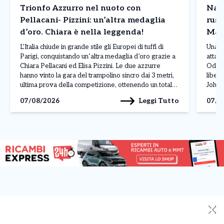
Trionfo Azzurro nel nuoto con
Nave
Pellacani- Pizzini: un’altra medaglia
russ
d’oro. Chiara è nella leggenda!
Mar
L’Italia chiude in grande stile gli Europei di tuffi di
Una n
Parigi, conquistando un’altra medaglia d’oro grazie a
attacc
Chiara Pellacani ed Elisa Pizzini. Le due azzurre
Odess
hanno vinto la gara del trampolino sincro dai 3 metri,
liber
ultima prova della competizione, ottenendo un totale
Johan
di 308,07 punti. Alle loro spalle si sono piazzate le
L’att
Leggi Tutto
07/08/2026
07/0
ucraine Ksenila Bochek […]
manda
✕