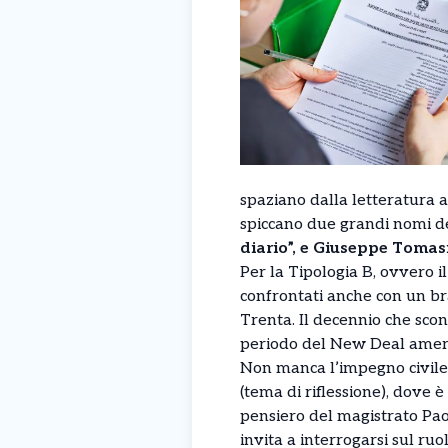
spaziano dalla letteratura all
spiccano due grandi nomi d
diario”, e Giuseppe Tomas
Per la Tipologia B, ovvero i
confrontati anche con un br
Trenta. Il decennio che sco
periodo del New Deal americ
Non manca l’impegno civile e
(tema di riflessione), dove 
pensiero del magistrato Paol
invita a interrogarsi sul ru