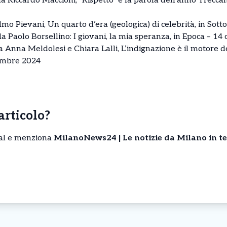
a Riccardo Maccioni, “Rispetto” è la parola dell’anno Treccani
o Pievani, Un quarto d’era (geologica) di celebrità, in Sotto 
a Paolo Borsellino: I giovani, la mia speranza, in Epoca – 14
a Anna Meldolesi e Chiara Lalli, L’indignazione è il motore 
cembre 2024
’articolo?
cial e menziona
MilanoNews24 | Le notizie da Milano in t