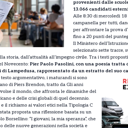
provenienti dalle scuole 
13.066 candidati esterni
Alle 8:30 di mercoledì 18
campanella per tutti, dand
per affrontare la prova d’
fino a 20 punti del punteg
Il Ministero dell’Istruzio
selezionato sette tracce, s
a storia, dall’attualità all’impegno civile. Tra i testi proposti
el Novecento:
Pier Paolo Pasolini, con una poesia tratta
i di Lampedusa, rappresentato da un estratto del suo ca
l testo argomentativo, i maturandi si sono
ano di Piers Brendon, tratto da Gli anni
nvolse il mondo, che affronta le dinamiche del
ano e delle crisi globali di quel decennio.
 il richiamo ai valori etici nella Tipologia C
è stata proposta una riflessione basata su un
o Borsellino: “I giovani, la mia speranza”, che
olo delle nuove generazioni nella società e