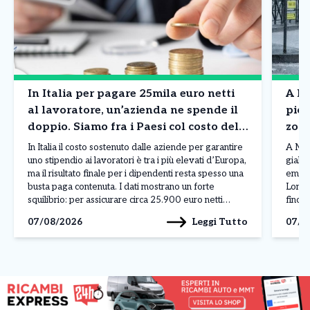
In Italia per pagare 25mila euro netti
A Mi
al lavoratore, un’azienda ne spende il
piog
doppio. Siamo fra i Paesi col costo del
zone
lavoro più in alto in Europa. I dati
situ
In Italia il costo sostenuto dalle aziende per garantire
A Mila
uno stipendio ai lavoratori è tra i più elevati d’Europa,
giallo
ma il risultato finale per i dipendenti resta spesso una
emess
busta paga contenuta. I dati mostrano un forte
Lomba
squilibrio: per assicurare circa 25.900 euro netti
fino a
all’anno a un lavoratore, un’impresa deve affrontare
livell
Leggi Tutto
07/08/2026
07/0
una spesa complessiva vicina […]
atmos