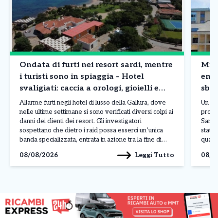
Ondata di furti nei resort sardi, mentre
Mila
i turisti sono in spiaggia – Hotel
emb
svaligiati: caccia a orologi, gioielli e
sbag
borse
Allarme furti negli hotel di lusso della Gallura, dove
Un er
nelle ultime settimane si sono verificati diversi colpi ai
procr
danni dei clienti dei resort. Gli investigatori
San R
sospettano che dietro i raid possa esserci un’unica
stato 
banda specializzata, entrata in azione tra la fine di
quant
luglio e l’inizio di agosto nelle località più esclusive
sareb
Leggi Tutto
08/08/2026
08/0
della costa sarda. L’ultimo […]
sareb
delle