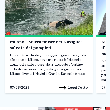
Milano – Mucca finisce nel Naviglio:
Mila
salvata dai pompieri
ille
mane
Intervento nel tardo pomeriggio di giovedì 6 agosto
un p
alle porte di Milano, dove una mucca è finita nelle
A Mila
acque del canale industriale. E’ accaduto a Turbigo,
arrest
nello stesso corso d’acqua che, proseguendo verso
pecula
Milano, diventa il Naviglio Grande. L’animale è stato
partit
notato mentre si trovava in difficoltà e alcuni passanti
maroc
hanno immediatamente richiesto l’intervento dei […]
mister
Leggi Tutto
07/08/2026
07/0
poco p