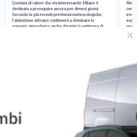
migl
L’ondata di calore che sta interessando Milano è
Nel p
destinata a proseguire ancora per diversi giorni.
centri
Secondo le più recenti previsioni meteorologiche,
evacu
l’anticiclone africano continuerà a dominare lo
esplos
scenario atmosferico anche durante la settimana di
una ma
Ferragosto, mantenendo temperature ben al di sopra
quale
✕
Leggi Tutto
06/08/2026
06/0
delle medie stagionali. Nel prossimo fine settimana
e man
potrebbe verificarsi una breve attenuazione del
numer
caldo […]