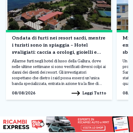
Ondata di furti nei resort sardi, mentre
Mila
i turisti sono in spiaggia – Hotel
emb
svaligiati: caccia a orologi, gioielli e
sbag
borse
Allarme furti negli hotel di lusso della Gallura, dove
Un er
nelle ultime settimane si sono verificati diversi colpi ai
procr
danni dei clienti dei resort. Gli investigatori
San R
sospettano che dietro i raid possa esserci un’unica
stato 
banda specializzata, entrata in azione tra la fine di
quant
luglio e l’inizio di agosto nelle località più esclusive
sareb
Leggi Tutto
08/08/2026
08/0
della costa sarda. L’ultimo […]
sareb
delle