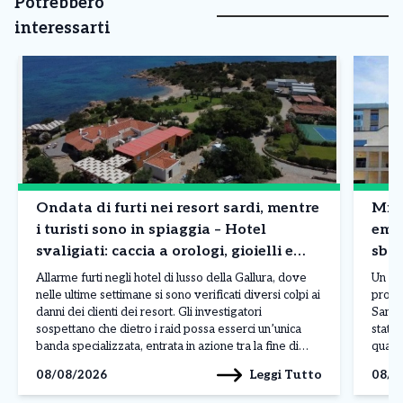
Potrebbero
interessarti
Ondata di furti nei resort sardi, mentre
Mila
i turisti sono in spiaggia – Hotel
emb
svaligiati: caccia a orologi, gioielli e
sbag
borse
Allarme furti negli hotel di lusso della Gallura, dove
Un er
nelle ultime settimane si sono verificati diversi colpi ai
procr
danni dei clienti dei resort. Gli investigatori
San R
sospettano che dietro i raid possa esserci un’unica
stato 
banda specializzata, entrata in azione tra la fine di
quant
luglio e l’inizio di agosto nelle località più esclusive
sareb
Leggi Tutto
08/08/2026
08/0
della costa sarda. L’ultimo […]
sareb
delle