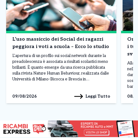
L’uso massiccio dei Social dei ragazzi
Onda
peggiora i voti a scuola – Ecco lo studio
i tur
sval
L’apertura di un profilo sui social network durante la
bor
preadolescenza è associata a risultati scolastici meno
Allarm
brillanti. È quanto emerge da una ricerca pubblicata
nelle 
sulla rivista Nature Human Behaviour, realizzata dalle
danni 
Università di Milano-Bicocca e Brescia in
sospet
collaborazione con il Centro Studi Socialis e
banda 
l’associazione Sloworking. Lo studio ha coinvolto
luglio
Leggi Tutto
09/08/2026
08/0
5.227 studenti italiani, analizzando il […]
della 