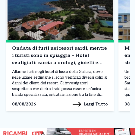
Ondata di furti nei resort sardi, mentre
Mila
i turisti sono in spiaggia – Hotel
emb
svaligiati: caccia a orologi, gioielli e
sbag
borse
Allarme furti negli hotel di lusso della Gallura, dove
Un er
nelle ultime settimane si sono verificati diversi colpi ai
procr
danni dei clienti dei resort. Gli investigatori
San R
sospettano che dietro i raid possa esserci un’unica
stato 
banda specializzata, entrata in azione tra la fine di
quant
luglio e l’inizio di agosto nelle località più esclusive
sareb
Leggi Tutto
08/08/2026
08/0
della costa sarda. L’ultimo […]
sareb
delle