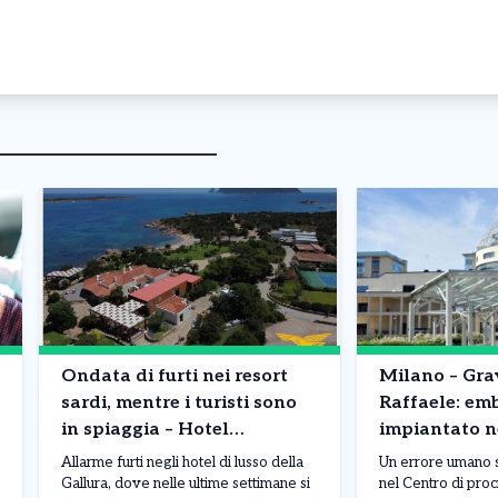
Ondata di furti nei resort
Milano – Gra
sardi, mentre i turisti sono
Raffaele: em
in spiaggia – Hotel
impiantato n
svaligiati: caccia a orologi,
sbagliata: co
Allarme furti negli hotel di lusso della
Un errore umano s
gioielli e borse
Gallura, dove nelle ultime settimane si
nel Centro di pro