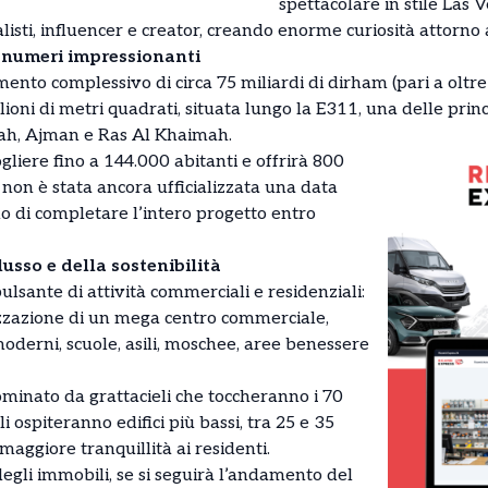
spettacolare in stile Las
alisti, influencer e creator, creando enorme curiosità attorno a
 numeri impressionanti
ento complessivo di circa 75 miliardi di dirham (pari a oltre
lioni di metri quadrati, situata lungo la E311, una delle prin
jah, Ajman e Ras Al Khaimah.
ogliere fino a 144.000 abitanti e offrirà 800
non è stata ancora ufficializzata una data
llo di completare l’intero progetto entro
lusso e della sostenibilità
ulsante di attività commerciali e residenziali:
izzazione di un mega centro commerciale,
 moderni, scuole, asili, moschee, aree benessere
inato da grattacieli che toccheranno i 70
i ospiteranno edifici più bassi, tra 25 e 35
maggiore tranquillità ai residenti.
degli immobili, se si seguirà l’andamento del