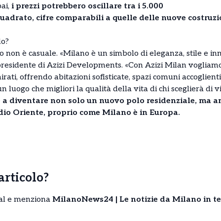
ai,
i prezzi potrebbero oscillare tra i 5.000
quadrato, cifre comparabili a quelle delle nuove costruz
lo?
ano non è casuale. «Milano è un simbolo di eleganza, stile e i
presidente di Azizi Developments. «Con Azizi Milan vogliamo
mirati, offrendo abitazioni sofisticate, spazi comuni accoglienti
n luogo che migliori la qualità della vita di chi sceglierà di vi
a diventare non solo un nuovo polo residenziale, ma a
dio Oriente, proprio come Milano è in Europa.
’articolo?
cial e menziona
MilanoNews24 | Le notizie da Milano in t