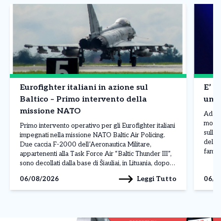
Eurofighter italiani in azione sul
E’ m
Baltico – Primo intervento della
un p
missione NATO
Addio
morto 
Primo intervento operativo per gli Eurofighter italiani
sull’A
impegnati nella missione NATO Baltic Air Policing.
della 
Due caccia F-2000 dell’Aeronautica Militare,
famili
appartenenti alla Task Force Air “Baltic Thunder III”,
terran
sono decollati dalla base di Šiauliai, in Lituania, dopo
volon
l’ordine ricevuto dal Combined Air Operations Centre
Leggi Tutto
06/08/2026
06/0
di […]
(CAOC) della NATO di Uedem, in Germania, per
monitorare due velivoli militari […]